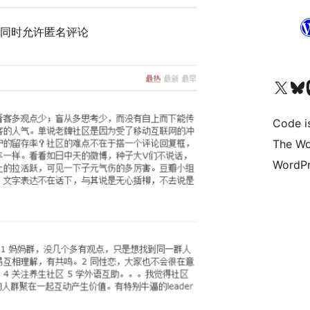
，同时允许匿名评论
Visit our X (formerly 
Visit ou
Vi
Code i
The Wo
WordPr