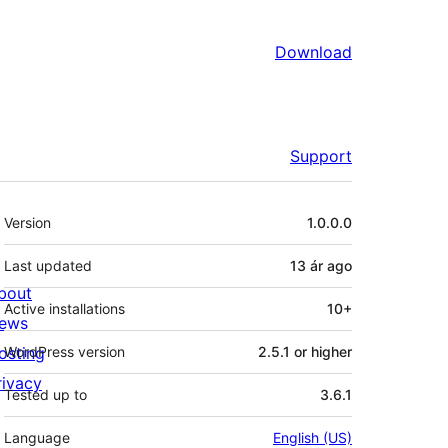
Download
Support
Meta
Version
1.0.0.0
Last updated
13 ár
ago
bout
Active installations
10+
ews
osting
WordPress version
2.5.1 or higher
rivacy
Tested up to
3.6.1
Language
English (US)