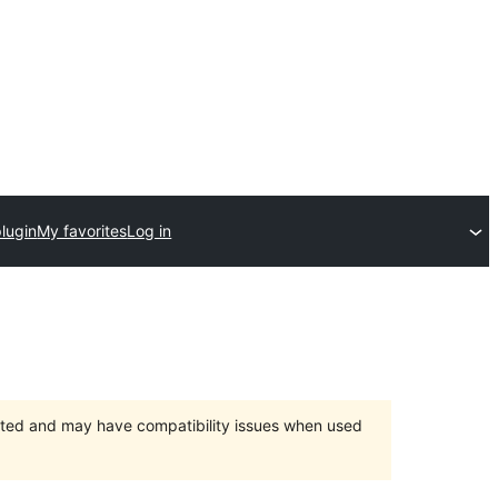
lugin
My favorites
Log in
orted and may have compatibility issues when used