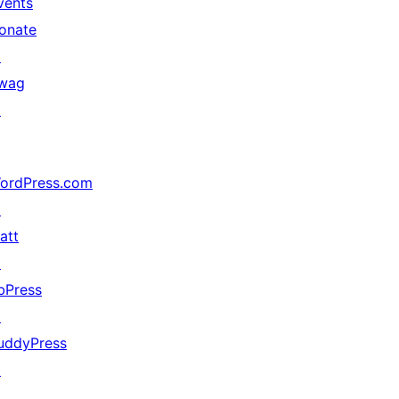
vents
onate
↗
wag
↗
ordPress.com
↗
att
↗
bPress
↗
uddyPress
↗