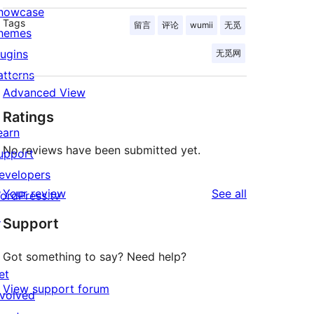
howcase
Tags
留言
评论
wumii
无觅
hemes
lugins
无觅网
atterns
Advanced View
Ratings
earn
No reviews have been submitted yet.
upport
evelopers
reviews
Your review
See all
ordPress.tv
↗
Support
Got something to say? Need help?
et
View support forum
nvolved