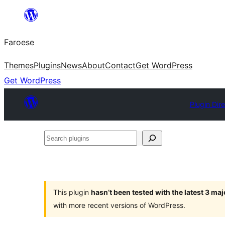
Leyp
til
Faroese
innihald
Themes
Plugins
News
About
Contact
Get WordPress
Get WordPress
Plugin Dir
Search
plugins
This plugin
hasn’t been tested with the latest 3 ma
with more recent versions of WordPress.