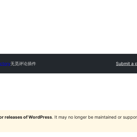
ectory
无觅评论插件
Submit a p
jor releases of WordPress
. It may no longer be maintained or supp