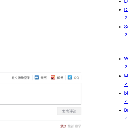
E
D
S
W
M
b
B