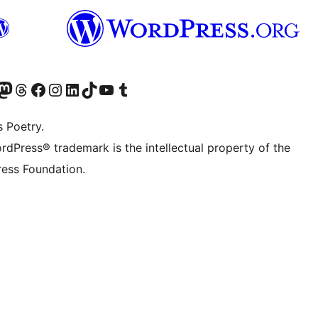
Twitter) account
r Bluesky account
sit our Mastodon account
Visit our Threads account
Visit our Facebook page
Visit our Instagram account
Visit our LinkedIn account
Visit our TikTok account
Visit our YouTube channel
Visit our Tumblr account
s Poetry.
rdPress® trademark is the intellectual property of the
ess Foundation.