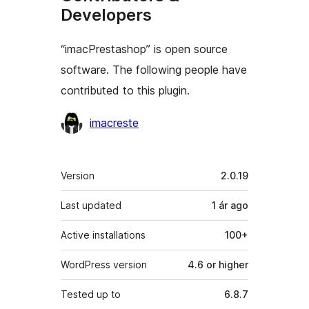
Developers
“imacPrestashop” is open source
software. The following people have
contributed to this plugin.
Contributors
imacreste
Meta
Version
2.0.19
Last updated
1 ár
ago
Active installations
100+
WordPress version
4.6 or higher
Tested up to
6.8.7