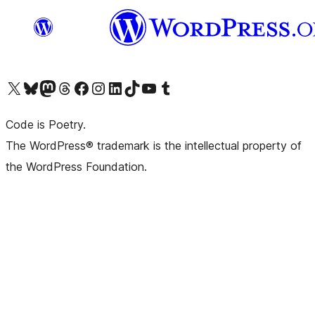
Visit our X (formerly Twitter) account
Visit our Bluesky account
Visit our Mastodon account
Visit our Threads account
Visit our Facebook page
Visit our Instagram account
Visit our LinkedIn account
Visit our TikTok account
Visit our YouTube channel
Visit our Tumblr account
Code is Poetry.
The WordPress® trademark is the intellectual property of
the WordPress Foundation.