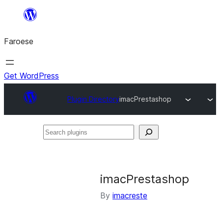
Leyp
til
Faroese
innihald
Get WordPress
Plugin Directory
imacPrestashop
Search
plugins
imacPrestashop
By
imacreste