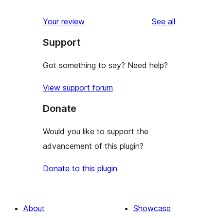
reviews
star
1-
reviews
Your review
See all
reviews
star
Support
reviews
Got something to say? Need help?
View support forum
Donate
Would you like to support the
advancement of this plugin?
Donate to this plugin
About
Showcase