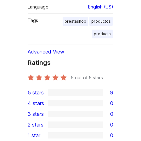
Language
English (US)
Tags
prestashop
productos
products
Advanced View
Ratings
5
out of 5 stars.
5 stars
9
9
4 stars
0
5-
0
3 stars
0
star
4-
0
2 stars
0
reviews
star
3-
0
1 star
0
reviews
star
2-
0